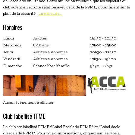
de l’escalade en France. Cette affiliation implique que les objectifs du
club soient en étroite relation avec ceux de la FFME, notamment sur le
plan de la sécurité..
Lire la suite...
Horaires
Lundi
Adultes
18h30 - 20h30
Mercredi
8-16 ans
17h00 - 19h00
Jeudi
Adultes autonomes
20h30 - 22h30
Vendredi
Adultes autonomes
17h30 - 19h00
Dimanche
Séance libre/famille
9h30 - 12h30
Aucun évènement à afficher.
Club labellisé FFME
Le club est labellisé FFME :"Label Escalade FFME " et "Label école
d'escalade FFME". Pour plus d'informations, cliquez sur les labels.