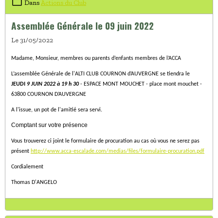
Dans
Actions du Club
Assemblée Générale le 09 juin 2022
Le 31/05/2022
Madame, Monsieur, membres ou parents d’enfants membres de l’ACCA
L’assemblée Générale de l'ALTI CLUB COURNON d’AUVERGNE se tiendra le
JEUDI
9 JUIN 2022 à 19 h 30
- ESPACE MONT MOUCHET - place mont mouchet -
63800 COURNON D’AUVERGNE
A l'issue, un pot de l'amitié sera servi.
Comptant sur votre présence
Vous trouverez ci joint le formulaire de procuration au cas où vous ne serez pas
présent
http://www.acca-escalade.com/medias/files/formulaire-procuration.pdf
Cordialement
Thomas D'ANGELO