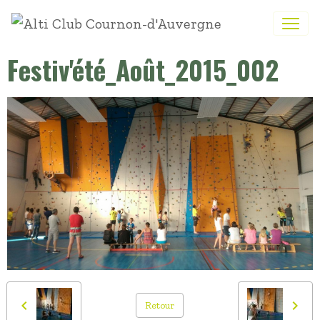
Festiv'été_Août_2015_002
Retour