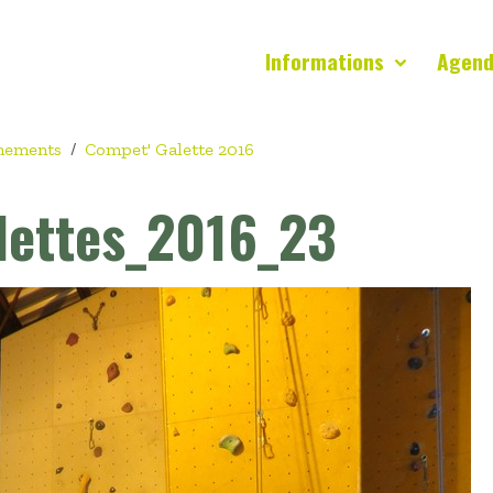
Informations
Agen
nements
Compet' Galette 2016
ettes_2016_23