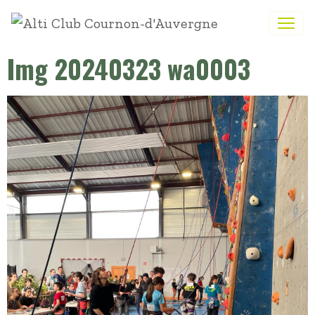
Img 20240323 wa0003